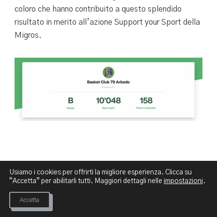
coloro che hanno contribuito a questo splendido
risultato in merito all’azione Support your Sport della
Migros.
Usiamo i cookies per offrirti la migliore esperienza. Clicca su
“Accetta” per abilitarli tutti. Maggiori dettagli nelle
impostazioni
.
Copyright 2026 Basket Club 79 Arbedo
Accetta
Facebook
Flickr
YouTube
Insta